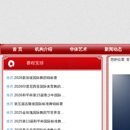
首 页
机构介绍
华体艺术
新闻动态
您的位置:
首
赛程安排
推荐
2026新加坡国际舞蹈锦标赛
推荐
2026印度尼西亚国际体育舞蹈锦标赛
推荐
2026和平杯第15届青少年国际标准舞(体育舞蹈)精英锦标赛
推荐
第五届吉隆坡国际标准舞锦标赛
推荐
2025金玫瑰国际舞蹈节世界首届赛马国标联合国际比赛
推荐
2025第13届和平杯国际标准舞青少年精英锦标赛