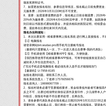
颁发奖牌和证书。
7、如需更改报名组别、参赛信息等情况，报名截止日前免费更改；2
元服务费；2026年3月31日0时后不可变更。
8、退赛：如需退赛退费的选手，报名截止日前全额退费；2026年
20%作为服务费；2026年4月4日0时后申请，不予退费。如因
到日前以书面形式通知组委会，并提供相应的医院证明。经组委会
费。退款将在比赛结束30天内完成。
报名办法和须知：
1、本次比赛采用 - 精雀赛事网上报名系统 进行网上直接报名，不
【1】电脑报名
请登录网站bm.wudao.pro用手机号注册账号报名
（邀请码只需要输入一次，下一次进入请点击赛事-我的代表队）
【2】手机请使用【精雀赛事APP】报名。方便快捷。
【强烈推荐使用手机精雀赛事APP报名。可将学校链接发送至自
减轻录入学生信息劳动力。】
{*无论手机还是电脑报名 都必须先录入选手后才能报组别*}
【邀请码】U-7958-8185
如报名遇到问题。请联系工作人员。
报名系统负责人：丁老师 17576056676
报名咨询人：18698067709 ；
2、报名时请务必遵守竞赛规程要求，奖金组青低年龄者可兼报高
反之不可，比赛过程须带好身份证原件及复印件，少儿须带本人户
纠纷后，按报名年龄不符合要求处理，后果自负。
3、请各参赛代表队务必在报名截止日期2026年3月31日22:0
需要时间，报名截止后，我们将统一禁止账号在线报名。望请各代