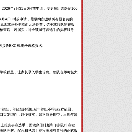
026年3月31日0时前申请，变更每组需缴纳100
4月4日0时前申请，需缴纳所缴纳所有报名费的
身体原因或意外事故而无法参赛，选手或领队需在报
核查后，若属实，将全额退还该选手的参赛服务
再接收EXCEL电子表格报名。
己学校群里，让家长录入学生信息。领队老师可极大
年龄组，年龄组跨报组别年龄组不得超2岁范围，
口页复印件，以便核实，如不随身携带，出现年龄
0之前上报完参赛选手，因秩序册排版和印刷及排赛程
表队理解、配合和见谅！赛程表和有背号的正式报