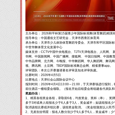
主办单位： 2026和平杯第15届青少年国际标准舞(体育舞蹈)
指导单位：中国通俗文艺研究会，天津市西青区体育局
承办单位：天津市少儿体协体育舞蹈专委会、天津市和平区国际标
中世华舞体育文化发展中心
媒体支持：CCTV中国中央电视台、TJTV天津电视台、人民网、 新
华网、中国新闻网、中国广播网、搜狐网、 中国日报网、中国教育
中华品牌网、北方网、今晚报、中华舞蹈网、华人舞蹈网、舞讯网
视、腾讯网、土豆网、TBDF国际标准舞总会网、精雀赛事app。
评审团队：本次公开赛邀请著名评审及知名评审执裁。
比赛时间：2026年4月5日
比赛地点：天津社会山国际会议中心
报到时间：2026年4月4日13:00～21:00，于天津赛场进行
前往酒店一楼组委会领取。（报名开始后组委会将组建各代表队和
奖励办法：
1、精英各组奖金各组，录取前6名，均发奖金、奖杯（单）、奖
多于3对或单人组报名少于6人多于3人，奖金减半；如该组报名少
取消该组比赛或并组比赛，该组奖金取消。（奖金组颁发以人民币
2、无差别全明星：报名人数分别少于9人多于6人，奖金减半；少