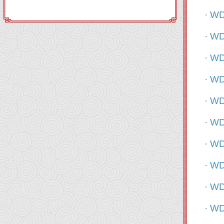
· W
· W
· W
· W
· W
· W
· W
· W
· W
· W