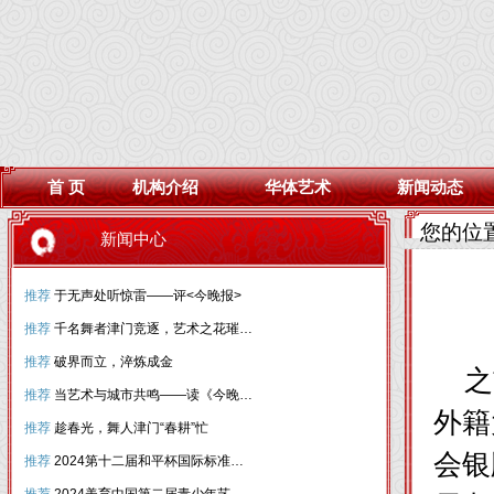
首 页
机构介绍
华体艺术
新闻动态
您的位
新闻中心
推荐
于无声处听惊雷——评<今晚报>
推荐
千名舞者津门竞逐，艺术之花璀璨绽放
推荐
破界而立，淬炼成金
之前
推荐
当艺术与城市共鸣——读《今晚报》“和平杯”
外籍
推荐
趁春光，舞人津门“春耕”忙
会银
推荐
2024第十二届和平杯国际标准舞（体育舞蹈）国际公开赛圆满落幕