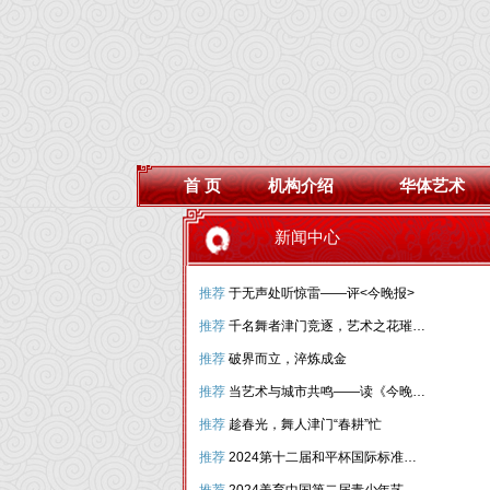
首 页
机构介绍
华体艺术
新闻中心
推荐
于无声处听惊雷——评<今晚报>
推荐
千名舞者津门竞逐，艺术之花璀璨绽放
推荐
破界而立，淬炼成金
推荐
当艺术与城市共鸣——读《今晚报》“和平杯”
推荐
趁春光，舞人津门“春耕”忙
推荐
2024第十二届和平杯国际标准舞（体育舞蹈）国际公开赛圆满落幕