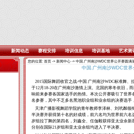
新闻动态
赛程安排
培训信息
培训基地
艺术测
您的位置:
首页
->
新闻中心
-> 中国.广州南沙WDC世界公开赛圆满
中国.广州南沙WDC世
2015国际舞蹈收官之战-中国.广州南沙WDC标准舞
于12月18-20在广州南沙激情上演。北国的寒冬依旧
响前来参赛各国家选手的热情。本次公开赛吸引了世界各地
名参赛，其中不乏多名黑池职业组和业余组的决赛选手
天津广播影视舞蹈学院的青年教师李泽林、刘玳粼领衔
半决赛并获得第十名的好成绩，前六名均为世界前六名选
岁组拉丁舞的第四名，刘鑫全、任伽毅获得亚太业余新
分别在国际21岁组和亚太业余组均进入了半决赛。