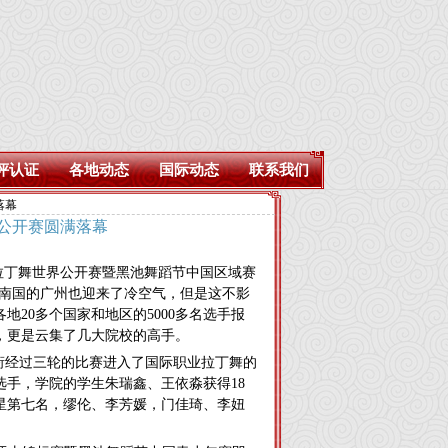
评认证
各地动态
国际动态
联系我们
落幕
界公开赛圆满落幕
、拉丁舞世界公开赛暨黑池舞蹈节中国区域赛
，而南国的广州也迎来了冷空气，但是这不影
20多个国家和地区的5000多名选手报
，更是云集了几大院校的高手。
经过三轮的比赛进入了国际职业拉丁舞的
手，学院的学生朱瑞鑫、王依淼获得18
星第七名，缪伦、李芳媛，门佳琦、李妞