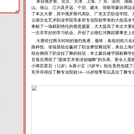
来自俄罗斯、北京、天津、上海、广东、深圳、湖南
山、保山、江川及开远、个旧、建水、弥勒等蒙自周边县市
了本次大赛，其中俄罗斯代表队、广东文艺职业学院、
云南文化艺术职业学院等多所专业院校带来的大批高水
奉献了一场精彩绝伦的视觉盛宴，大大提高了本次大赛
一次非常好的学习机会。开创了云南红河舞蹈赛事史上
大赛经过两天时间的激烈角逐，最终，各组别前六名
陈梓悦、张瑞晨组合赢得了职业摩登舞冠军，来自上海
组合摘得了职业拉丁舞的桂冠，本土蒙自健宇国标舞学
甘落后博得了“团体艺术表演创编舞”的头筹。更令人震
小将匡星百（12岁）&唐小宝（9岁半）组合竟然包揽了
军并夺得拉丁舞专业院校14—16岁组季军以及拉丁舞专业