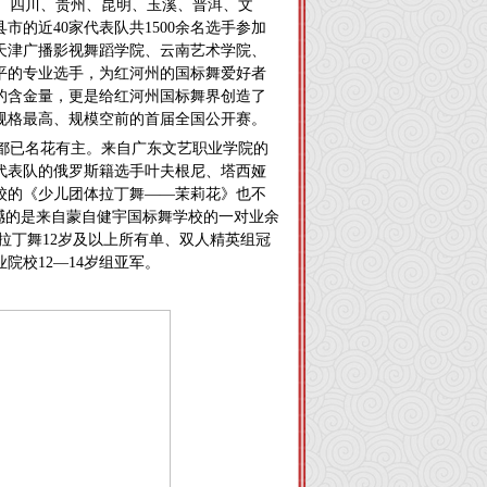
、四川、贵州、昆明、玉溪、普洱、文
的近40家代表队共1500余名选手参加
天津广播影视舞蹈学院、云南艺术学院、
平的专业选手，为红河州的国标舞爱好者
的含金量，更是给红河州国标舞界创造了
规格最高、规模空前的首届全国公开赛。
都已名花有主。来自广东文艺职业学院的
代表队的俄罗斯籍选手叶夫根尼、塔西娅
校的《少儿团体拉丁舞——茉莉花》也不
撼的是来自蒙自健宇国标舞学校的一对业余
拉丁舞12岁及以上所有单、双人精英组冠
院校12—14岁组亚军。