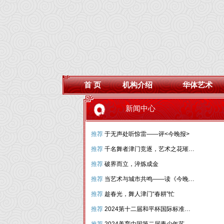
首 页
机构介绍
华体艺术
新闻中心
推荐
于无声处听惊雷——评<今晚报>
推荐
千名舞者津门竞逐，艺术之花璀璨绽放
推荐
破界而立，淬炼成金
推荐
当艺术与城市共鸣——读《今晚报》“和平杯”
推荐
趁春光，舞人津门“春耕”忙
推荐
2024第十二届和平杯国际标准舞（体育舞蹈）国际公开赛圆满落幕