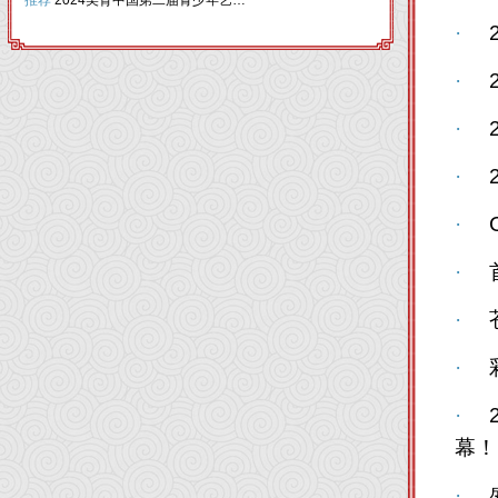
推荐
2024美育中国第二届青少年艺术节（天津站）圆满落幕
·
·
·
·
·
·
·
·
·
幕！
·