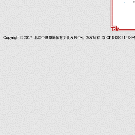
·
Copyright © 2017 北京中世华舞体育文化发展中心 版权所有
京ICP备09021434号